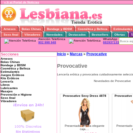
« Ir al Portal de Noticias
Arneses
Bolas Chinas
Bondage y BDSM
Cosmética y Belleza
Estimulantes
Sexo Anal
Vibradores
Novedades
Destacados
Bestsellers
Ofertas
T
Atención Telefónica
WhatsApp
902 998 948
682937133
Inicio
»
Marcas
»
Provocative
Secciones
Arneses
Bolas Chinas
Provocative
Bondage y BDSM
Cosmética y Belleza
Estimulantes
Lencería erótica y provocativa cuidadosamente selecci
Juegos Eróticos
Kits Eróticos
Novedades de Provocative
Lencería
Libros
Lubricantes
Masajes
Prevención e Higiene
Provocative Sexy Dress 4878
Provocative
Sexo Anal
Vibradores
Presentado en una elegante
Presentado
caja....
c