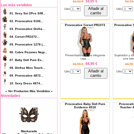
34,95 €
41,02 €
52,73
Los más vendidos
Añadir al
Uds:
Uds:
carrito
01.
Sexy Set 2Pcs S/M...
02.
Provocative 0106...
Provocative Corset PR1072
Provocative 
03.
Provocative Disfra...
04.
Corset PR1072...
05.
Provocative 1278 (...
06.
Cubre Pezones Negr...
Presentado en una elegante
Sujetador y s
caja....
una eleg
07.
Baby Doll Pure Ev...
44,90 €
44,95 €
43,95
08.
Disfraz Miss Teach...
Añadir al
Uds:
Uds:
carrito
09.
Provocative 4872...
10.
Sexy Dress 4874...
« Ver Productos Más Vendidos »
Novedades
Provocative Baby Doll Pure
Provocati
Evidence 4516
Teacher 4
Maskarade