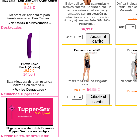
Máscara - Don Giovanni Color Cobre
Baby doll con transparencias y
Disfraz 6 pieza
8,00 €
motivos florares. Adornado con un
falda, medias
5,45 €
lazo de satén en el escote, y
Presentado
rematado con un corazón de
c
Máscara de color cobre para
brillantitos de imitación. Tirantes
transformarse en Don Giovan...
73,16
finos y ajustables.Talla S/M.90%
« Ver todas las Novedades »
Poliamida...
Uds:
Destacados
34,95 €
Añadir al
Uds:
carrito
Provocative 4872
Provo
Pretty Love
Beck (Violeta)
16,10 €
14,50 €
Presentado en una elegante
Presentado
Bala vibradora de gran potencia
caja....
c
realizada en silicona s...
56,95 €
« Ver los Destacados »
66,60 €
Produ
Reuniones Tuppersex
Añadir al
Uds:
carrito
¡Organiza una divertida Reunión
Tupper Sex con tus amigas!
Recibe un 5% de descuento